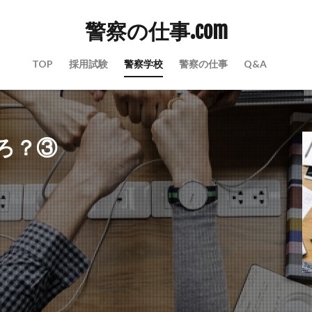
警察の仕事.com
TOP
採用試験
警察学校
警察の仕事
Q&A
ろ？③