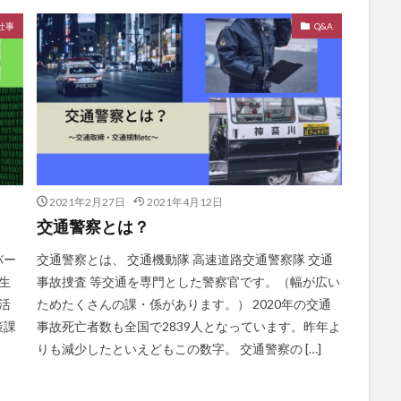
仕事
Q&A
2021年2月27日
2021年4月12日
交通警察とは？
バー
交通警察とは、 交通機動隊 高速道路交通警察隊 交通
生
事故捜査 等交通を専門とした警察官です。（幅が広い
活
ためたくさんの課・係があります。） 2020年の交通
策課
事故死亡者数も全国で2839人となっています。昨年よ
りも減少したといえどもこの数字。 交通警察の […]