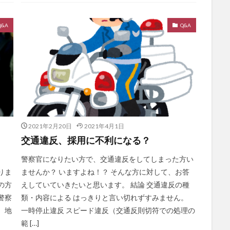
Q&A
Q&A
2021年2月20日
2021年4月1日
交通違反、採用に不利になる？
カ
警察官になりたい方で、交通違反をしてしまった方い
りま
ませんか？ いますよね！？ そんな方に対して、お答
の方
えしていていきたいと思います。 結論 交通違反の種
警察
類・内容による はっきりと言い切れずすみません。
 地
一時停止違反 スピード違反（交通反則切符での処理の
範 […]