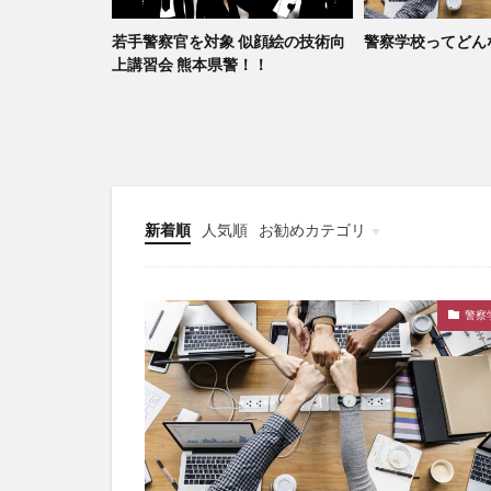
て！
若手警察官を対象 似顔絵の技術向
警察学校ってどん
上講習会 熊本県警！！
新着順
人気順
お勧めカテゴリ
未分類
警察