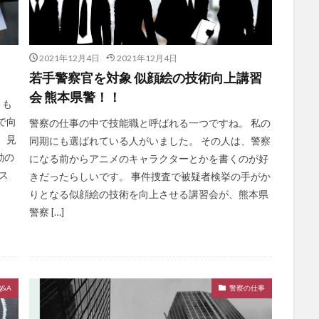
2021年12月4日
2021年12月4日
若手警察官を対象 似顔絵の技術向上講習
会 熊本県警！！
くも
で向
警察の仕事の中で技能職と呼ばれる一つですね。 私の
 見
同期にも選ばれている人がいました。 その人は、警察
動の
になる前からアニメのキャラクターとかを書くのが好
ス
きだったらしいです。 事件捜査で被疑者検挙の手がか
りとなる似顔絵の技術を向上させる講習会が、熊本県
警察 […]
Q&A
警察の仕事