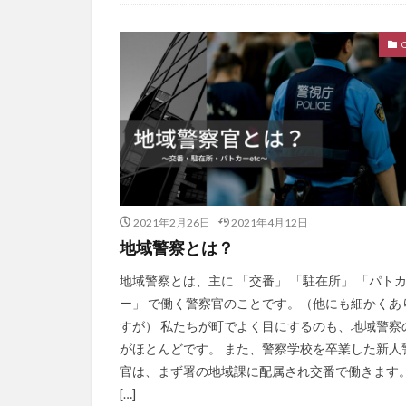
2021年2月26日
2021年4月12日
地域警察とは？
地域警察とは、主に 「交番」 「駐在所」 「パト
ー」 で働く警察官のことです。（他にも細かくあ
すが） 私たちが町でよく目にするのも、地域警察
がほとんどです。 また、警察学校を卒業した新人
官は、まず署の地域課に配属され交番で働きます。
[…]