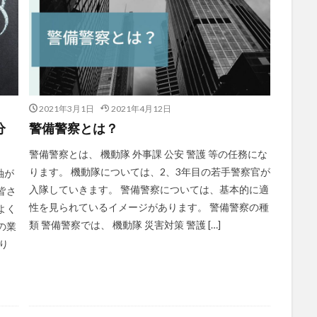
2021年3月1日
2021年4月12日
分
警備警察とは？
警備警察とは、 機動隊 外事課 公安 警護 等の任務にな
ります。 機動隊については、2、3年目の若手警察官が
軸が
入隊していきます。 警備警察については、基本的に適
皆さ
性を見られているイメージがあります。 警備警察の種
よく
類 警備警察では、 機動隊 災害対策 警護 […]
の業
り