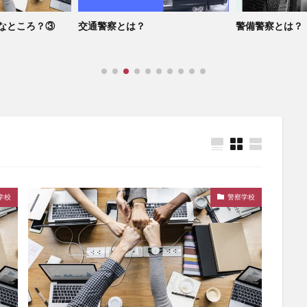
なところ？③
交通警察とは？
警備警察とは？
学校
警察学校