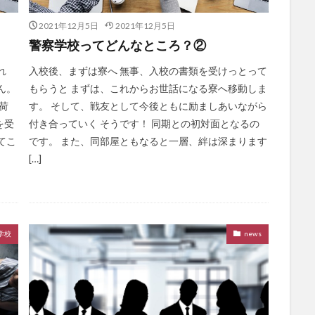
2021年12月5日
2021年12月5日
警察学校ってどんなところ？②
れ
入校後、まずは寮へ 無事、入校の書類を受けっとって
ん。
もらうと まずは、これからお世話になる寮へ移動しま
荷
す。 そして、戦友として今後ともに励ましあいながら
を受
付き合っていく そうです！ 同期との初対面となるの
てこ
です。 また、同部屋ともなると一層、絆は深まります
[…]
学校
news